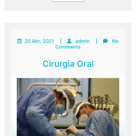
20 Abr, 2021
|
admin
|
No
Comments
Cirurgia Oral