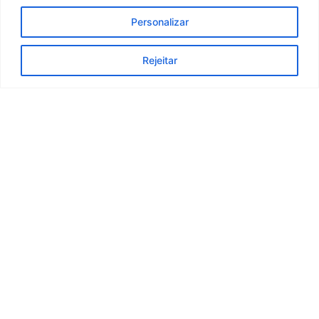
profissionais estão prontos para receber todos os
elementos da sua família.Celebremos juntos, este
Personalizar
Dia Internacional da Família! 😊 Greatcare, saúde
sempre 💙
Rejeitar
Read More
Destaques
1
2