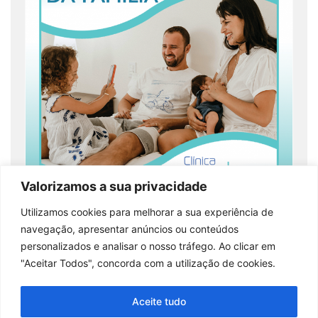
Valorizamos a sua privacidade
Na Clínica Greatcare trabalhamos todos os dias para
Utilizamos cookies para melhorar a sua experiência de
que quando nos visite se sinta em casa, como que
navegação, apresentar anúncios ou conteúdos
em família. 😃Trabalhamos para estabelecer uma
personalizados e analisar o nosso tráfego. Ao clicar em
relação de confiança com os nossos utentes, sempre
"Aceitar Todos", concorda com a utilização de cookies.
com o compromisso de prestar os melhores
cuidados de saúde. 🩺Seja em Medicina Dentária ou
Aceite tudo
numa consulta de Especialidade Médica, os nossos