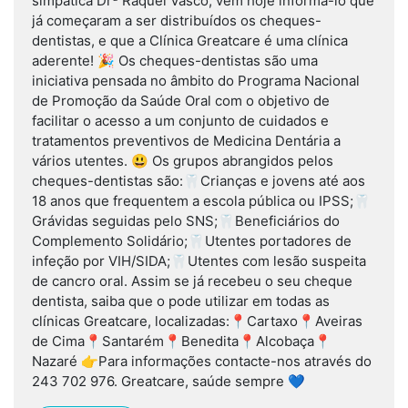
simpática Drª Raquel Vasco, vêm hoje informá-lo que
já começaram a ser distribuídos os cheques-
dentistas, e que a Clínica Greatcare é uma clínica
aderente! 🎉 Os cheques-dentistas são uma
iniciativa pensada no âmbito do Programa Nacional
de Promoção da Saúde Oral com o objetivo de
facilitar o acesso a um conjunto de cuidados e
tratamentos preventivos de Medicina Dentária a
vários utentes. 😃 Os grupos abrangidos pelos
cheques-dentistas são:🦷Crianças e jovens até aos
18 anos que frequentem a escola pública ou IPSS;🦷
Grávidas seguidas pelo SNS;🦷Beneficiários do
Complemento Solidário;🦷Utentes portadores de
infeção por VIH/SIDA;🦷Utentes com lesão suspeita
de cancro oral. Assim se já recebeu o seu cheque
dentista, saiba que o pode utilizar em todas as
clínicas Greatcare, localizadas:📍Cartaxo📍Aveiras
de Cima📍Santarém📍Benedita📍Alcobaça📍
Nazaré 👉Para informações contacte-nos através do
243 702 976. Greatcare, saúde sempre 💙