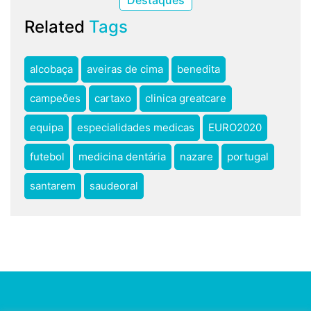
Related
Tags
alcobaça
aveiras de cima
benedita
campeões
cartaxo
clinica greatcare
equipa
especialidades medicas
EURO2020
futebol
medicina dentária
nazare
portugal
santarem
saudeoral